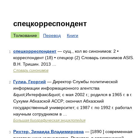
спецкорреспондент
Толкование
Перевод
Книги
спецкорреспондент
— сущ., кол во синонимов: 2 •
1
корреспондент (18) • спецкор (2) Словарь синонимов ASIS.
В.Н. Тришин. 2013 …
Словарь синонимов
Гулиа, Георгий
— Директор Службы политической
2
информации информационного агентства
&quot;Интерфакс&quot; с мая 2002 г.; родился в 1965 г. в г.
Сухуми Абхазской АССР; окончил Абхазский
государственный университет; с 1987 г. по 1992 г. работал
научным сотрудником в …
Большая биографическая энциклопедия
Рихтер, Зинаида Владимировна
— [1890 ] современная
3