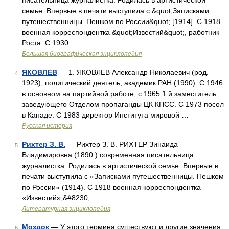
писательница журналистка. Родилась в артистической
семье. Впервые в печати выступила с &quot;Записками
путешественницы. Пешком по России&quot; [1914]. С 1918
военная корреспондентка &quot;Известий&quot;, работник
Роста. С 1930 …
Большая биографическая энциклопедия
ЯКОВЛЕВ
— 1. ЯКОВЛЕВ Александр Николаевич (род.
4
1923), политический деятель, академик РАН (1990). С 1946
в основном на партийной работе, с 1965 1 й заместитель
заведующего Отделом пропаганды ЦК КПСС. С 1973 посол
в Канаде. С 1983 директор Института мировой …
Русская история
Рихтер З. В.
— Рихтер З. В. РИХТЕР Зинаида
5
Владимировна (1890 ) современная писательница
журналистка. Родилась в артистической семье. Впервые в
печати выступила с «Записками путешественницы. Пешком
по России» (1914). С 1918 военная корреспондентка
«Известий»,&#8230; …
Литературная энциклопедия
Моздок
— У этого термина существуют и другие значения,
6