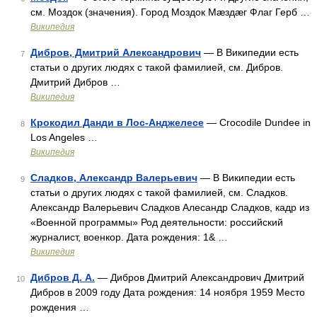
см. Моздок (значения). Город Моздок Мæздæг Флаг Герб …
Википедия
Дибров, Дмитрий Александрович
— В Википедии есть
7
статьи о других людях с такой фамилией, см. Дибров.
Дмитрий Дибров …
Википедия
Крокодил Данди в Лос-Анджелесе
— Crocodile Dundee in
8
Los Angeles …
Википедия
Сладков, Александр Валерьевич
— В Википедии есть
9
статьи о других людях с такой фамилией, см. Сладков.
Александр Валерьевич Сладков Алесандр Сладков, кадр из
«Военной программы» Род деятельности: российский
журналист, военкор. Дата рождения: 1& …
Википедия
Дибров Д. А.
— Дибров Дмитрий Александрович Дмитрий
10
Дибров в 2009 году Дата рождения: 14 ноября 1959 Место
рождения …